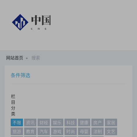
网站首页
搜索
条件筛选
栏
目
分
类
不限
资讯
财经
娱乐
科技
健康
房产
家居
旅游
教育
汽车
游戏
时尚
母婴
法制
文艺