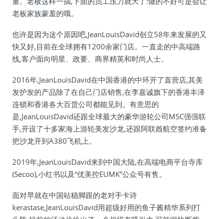
重。老板这样一搞,下面的员工压力就大了:做的不好可是会让
老板家族蒙羞的哦。
也许是因为这个原因吧,JeanLouisDavid创立58年来发展的又
快又好,目前在全球拥有1200余家门店。一直走的中高端路
线,客户面向明星、政要、商界精英和时尚人士。
2016年,JeanLouisDavid在中国香港的中环开了直营店,其美
发护发的产品除了在自己门店销售,在李嘉诚旗下的香港丰泽
连锁和香港各大百货公司都能见到。有意思的
是,JeanLouisDavid还跟全球最大的豪华游轮公司MSC强强联
手,开设了十多家海上游轮美发沙龙,还跟阿联酋航空签约准备
把沙龙开到A380飞机上。
2019年,JeanLouisDavid来到中国大陆,在高端电商平台寺库
(Secoo),小红书以及“优美控EUMK”公众号有售。
面对早就在中国站稳脚跟的老对手卡诗
kerastase,JeanLouisDavid用超级好用的鱼子酱精华系列打