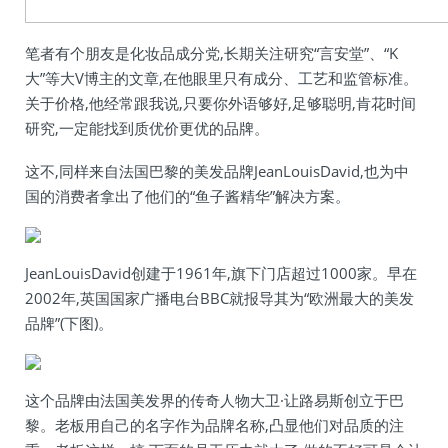
笔者有个朋友是化妆品成分党,长期关注研究“言安堂”、“K
大”等大V博主的文章,在他眼里只有成分、工艺和监管标准。
关于价格,他经常跟我说,只要你外语够好,足够聪明,肯花时间
研究,一定能找到质优价更优的品牌。
这不,同样来自法国巴黎的美发品牌JeanLouisDavid,也为中
国的消费者拿出了他们的“鱼子酱精华”解决方案。
JeanLouisDavid创建于1961年,旗下门店超过1000家。早在
2002年,英国国家广播电台BBC就报导其为“欧洲最大的美发
品牌”(下图)。
这个品牌由法国美发界的传奇人物大卫·让路易斯创立于巴
黎。老板用自己的名字作为品牌名称,凸显他们对品质的注