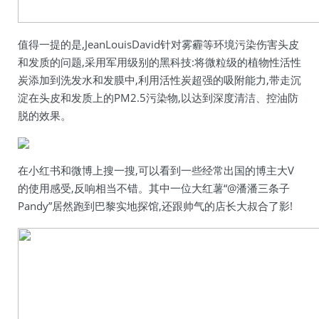
值得一提的是,JeanLouisDavid针对雾霾等环境污染伤害头皮
和发质的问题,采用军用级别的黑科技:将微粒级的植物性活性
炭添加到洗发水和发膜中,利用活性炭超强的吸附能力,带走沉
淀在头皮和发质上的PM2.5污染物,以达到深度清洁、控油防
脱的效果。
在小红书和微博上搜一搜,可以看到一些经常出国的博主大V
的使用感受,反响相当不错。其中一位大红薯“@潘潘三条子
Pandy”居然跑到巴黎实地探馆,还跟帅气的店长大叔合了影!