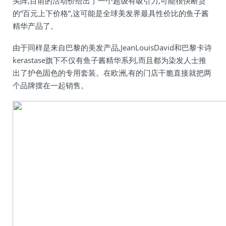
头阵,目前的活动价给出了一个超级有吸引力,可能很快断货
的“百元上下价格”,这可能是全球美发界最具性价比的鱼子酱
精华产品了。
由于同样是来自巴黎的美发产品,JeanLouisDavid和巴黎卡诗
kerastase旗下不仅有鱼子酱精华系列,而且都为染发人士推
出了护色固色的专用套装。在欧洲,有的门店干脆直接就把两
个品牌摆在一起销售。