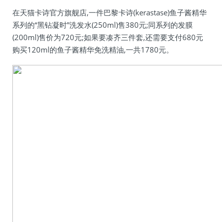
在天猫卡诗官方旗舰店,一件巴黎卡诗(kerastase)鱼子酱精华
系列的“黑钻凝时”洗发水(250ml)售380元;同系列的发膜
(200ml)售价为720元;如果要凑齐三件套,还需要支付680元
购买120ml的鱼子酱精华免洗精油,一共1780元。