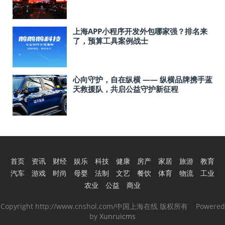
站告捷
上海APP小程序开发外包哪家强？排名来
了，预算工具案例战士
心向守护，自在纵横 —— 纵横品牌携手蓝
天救援队，共启公益守护新征程
首页
资讯
财经
娱乐
科技
健康
房产
家居
旅游
教育
汽车
游戏
时尚
母婴
法制
文艺
餐饮
体育
物流
工业
农业
公益
商业
Copyright http://www.cnshol.com/中国上海在线 版权所有 Powered
by
Xunruicms