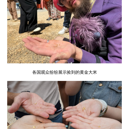
各国观众纷纷展示捡到的黄金大米