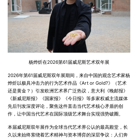
杨烨炘在2026第61届威尼斯艺术双年展
2026年第61届威尼斯双年展期间，来自中国的观念艺术家杨
烨炘以极具冲击力的行为艺术作品《Art or Gold?》（艺术
还是黄金？）引发欧洲艺术界广泛热议，意大利《晚邮报》
《新威尼斯报》《国家报》《今日报》等多家权威主流媒体
先后刊发深度评论，聚焦这件直击当代艺术核心矛盾的创
作，让中国当代艺术在国际顶级艺术舞台实现强势破圈。
本届威尼斯双年展作为全球当代艺术界公认的最高殿堂，长
久以来始终萦绕着艺术精神与资本博弈的深层争议：人们奔