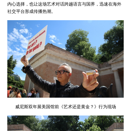
内心选择，也让这场艺术对话跨越语言与国界，迅速在海外
社交平台形成传播热潮。
威尼斯双年展美国馆前《艺术还是黄金？》行为现场