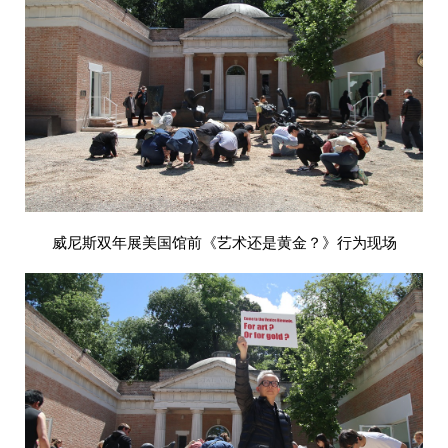
威尼斯双年展美国馆前《艺术还是黄金？》行为现场