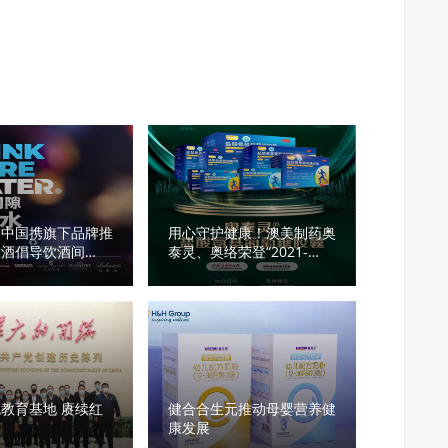
加中国携旗下品牌推
用心守护健康！澳美制药奥
饮酒倡导饮酒间
泰灵、奥络荣登“2021-
”
2022年中国家庭常备药上
榜品牌”
教育基地 赓续红
健合合生元推动母婴营养健
康发展