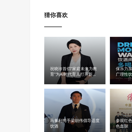
猜你喜欢
祝晓珍首倡“家庭未来力教
保乐力
育”为AI时代育儿打开新视
广理性
野
隙“多喝水
马爹利携手梁朝伟倡导适度
参观红色
饮酒
色血脉