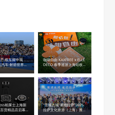
芒 双车耀申城
咖啡自由 KAXFREE x ELLE
现代汽车·射箭世界杯
DECO 春季巡游上海站收官
站圆满落幕
解锁魔都咖啡生活新体验
& Ross柏莱士上海新
“雪域古城·圣地拉萨”2025
丸百货精品店启幕
拉萨文化旅游（上海）推介
基因构筑未来制表新
会圆满举行