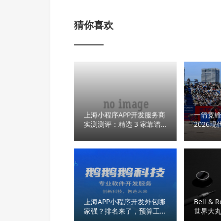
猜你喜欢
上海小程序APP开发服务商
一箭竞锋
实测测评：精选 3 家靠谱
2026
优选
赛上海
上海APP小程序开发外包哪
Bell 
家强？排名来了，预算工具
世界大
案例战士
以航空