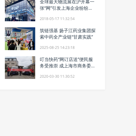
全球最大物流展在沪开幕一
张“网”引发上海企业纷纷关
注
2018-05-17 11:32:54
筑链强基 扬子江药业集团探
索中药全产业链“甘肃实践”
2025-08-25 14:23:18
叮当快药“网订店送”便民服
务受推崇 成上海市商务委惠
民口罩唯一线上平台
2020-03-30 11:30:52