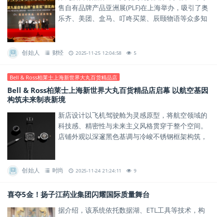
售自有品牌产品亚洲展(PLF)在上海举办，吸引了奥
乐齐、美团、盒马、叮咚买菜、辰颐物语等众多知
名零售业品牌一同参与。
创始人
财经
2025-11-25 12:04:58
5
Bell & Ross柏莱士上海新世界大丸百货精品店
Bell & Ross柏莱士上海新世界大丸百货精品店启幕 以航空基因
构筑未来制表新境
新店设计以飞机驾驶舱为灵感原型，将航空领域的
科技感、精密性与未来主义风格贯穿于整个空间。
店铺外观以深邃黑色基调与冷峻不锈钢框架构筑，
与品牌腕表设计中“飞机驾驶舱仪表盘”的灵感来源
遥相呼应。
创始人
时尚
2025-11-24 21:24:11
9
喜夺5金！扬子江药业集团闪耀国际质量舞台
据介绍，该系统依托数据湖、ETL工具等技术，构