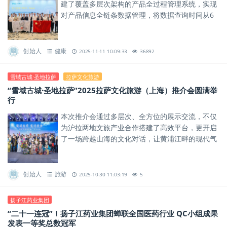
建了覆盖多层次架构的产品全过程管理系统，实现
对产品信息全链条数据管理，将数据查询时间从6
—8个小时压缩至20分钟，极大提升了生产效率和
管理精度。
创始人
健康
2025-11-11 10:09:33
36892
雪域古城·圣地拉萨
拉萨文化旅游
“雪域古城·圣地拉萨”2025拉萨文化旅游（上海）推介会圆满举
行
本次推介会通过多层次、全方位的展示交流，不仅
为沪拉两地文旅产业合作搭建了高效平台，更开启
了一场跨越山海的文化对话，让黄浦江畔的现代气
息与雪域高原的古老神秘交相辉映。
创始人
旅游
2025-10-30 11:03:19
5
扬子江药业集团
“二十一连冠”！扬子江药业集团蝉联全国医药行业 QC小组成果
发表一等奖总数冠军