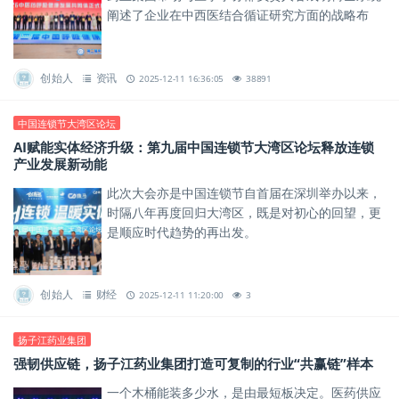
阐述了企业在中西医结合循证研究方面的战略布
局。
创始人
资讯
2025-12-11 16:36:05
38891
中国连锁节大湾区论坛
AI赋能实体经济升级：第九届中国连锁节大湾区论坛释放连锁
产业发展新动能
此次大会亦是中国连锁节自首届在深圳举办以来，
时隔八年再度回归大湾区，既是对初心的回望，更
是顺应时代趋势的再出发。
创始人
财经
2025-12-11 11:20:00
3
扬子江药业集团
强韧供应链，扬子江药业集团打造可复制的行业“共赢链”样本
一个木桶能装多少水，是由最短板决定。医药供应