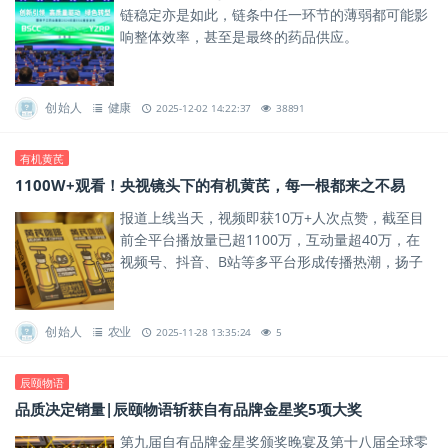
链稳定亦是如此，链条中任一环节的薄弱都可能影
响整体效率，甚至是最终的药品供应。
创始人
健康
2025-12-02 14:22:37
38891
有机黄芪
1100W+观看！央视镜头下的有机黄芪，每一根都来之不易
报道上线当天，视频即获10万+人次点赞，截至目
前全平台播放量已超1100万，互动量超40万，在
视频号、抖音、B站等多平台形成传播热潮，扬子
江由此传递的“健康人人 人人健康”的文化理念获得
广泛共识。
创始人
农业
2025-11-28 13:35:24
5
辰颐物语
品质决定销量|辰颐物语斩获自有品牌金星奖5项大奖
第九届自有品牌金星奖颁奖晚宴及第十八届全球零